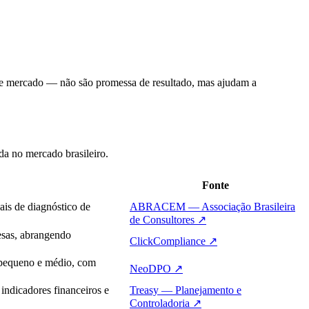
s de mercado — não são promessa de resultado, mas ajudam a
da no mercado brasileiro.
Fonte
ais de diagnóstico de
ABRACEM — Associação Brasileira
de Consultores
↗
esas, abrangendo
ClickCompliance
↗
 pequeno e médio, com
NeoDPO
↗
 indicadores financeiros e
Treasy — Planejamento e
Controladoria
↗