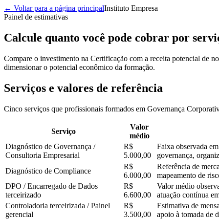
← Voltar para a página principal
Instituto Empresa
Painel de estimativas
Calcule quanto você pode
cobrar por servi
Compare o investimento na Certificação com a receita potencial de no
dimensionar o potencial econômico da formação.
Serviços e valores de referência
Cinco serviços que profissionais formados em Governança Corporativa
Valor
Serviço
médio
Diagnóstico de Governança /
R$
Faixa observada em 
Consultoria Empresarial
5.000,00
governança, organiza
R$
Referência de merca
Diagnóstico de Compliance
6.000,00
mapeamento de risco
DPO / Encarregado de Dados
R$
Valor médio observ
terceirizado
6.600,00
atuação contínua e
Controladoria terceirizada / Painel
R$
Estimativa de mensal
gerencial
3.500,00
apoio à tomada de 